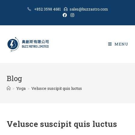
Skip
+852 3598 4681
sales@buzzastro.com
to
content
MENU
Blog
>
Yoga
>
Velusce suscipit quis luctus
Velusce suscipit quis luctus