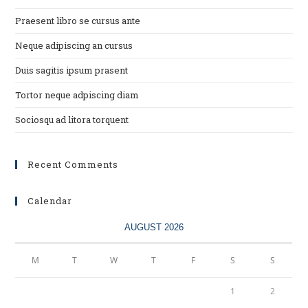
Praesent libro se cursus ante
Neque adipiscing an cursus
Duis sagitis ipsum prasent
Tortor neque adpiscing diam
Sociosqu ad litora torquent
Recent Comments
Calendar
AUGUST 2026
M
T
W
T
F
S
S
1
2