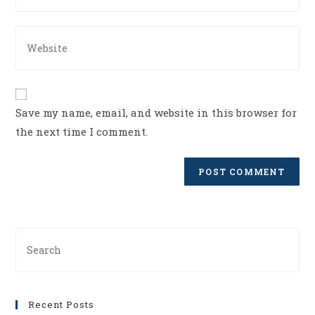
to
email
comment
address
Enter
to
your
comment
website
URL
(optional)
Save my name, email, and website in this browser for
the next time I comment.
Search
for:
Recent Posts