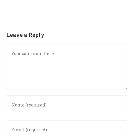
Leave a Reply
Comment
Enter
your
name
or
Enter
username
your