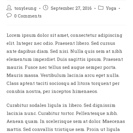
Post
Post
Post
tonyleung
September 27, 2016
Yoga
author:
published:
category:
Post
0 Comments
comments:
Lorem ipsum dolor sit amet, consectetur adipiscing
elit. Integer nec odio. Praesent libero. Sed cursus
ante dapibus diam. Sed nisi. Nulla quis sem at nibh
elementum imperdiet. Duis sagittis ipsum. Praesent
mauris. Fusce nec tellus sed augue semper porta.
Mauris massa. Vestibulum lacinia arcu eget nulla.
Class aptent taciti sociosqu ad litora torquent per
conubia nostra, per inceptos himenaeos.
Curabitur sodales ligula in libero. Sed dignissim
lacinia nunc. Curabitur tortor. Pellentesque nibh.
Aenean quam. In scelerisque sem at dolor. Maecenas
mattis. Sed convallis tristique sem. Proin ut ligula